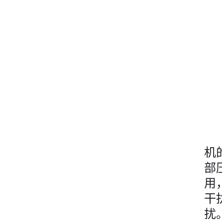
机
部
用
干
扰