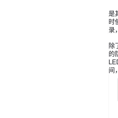
是
时
录
除
的
L
间