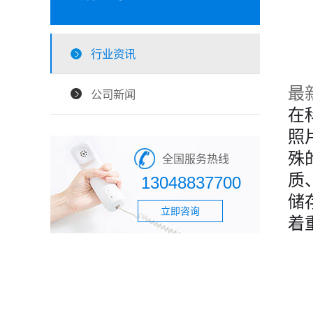
行业资讯
最
公司新闻
在
照
殊
全国服务热线
质
13048837700
储
立即咨询
着