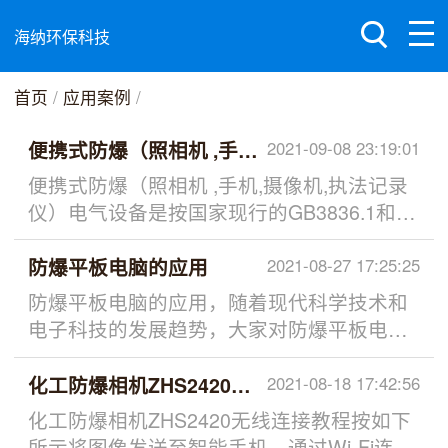
海纳环保科技
首页
/
应用案例
/
便携式防爆（照相机 ,手机,摄像机,执法记录仪）电气设备的应用
2021-09-08 23:19:01
便携式防爆（照相机 ,手机,摄像机,执法记录
仪）电气设备是按国家现行的GB3836.1和
GB3836.4标准设计制造的，在标准规定条件
下不会引起周围爆炸性环境爆炸的电气设
防爆平板电脑的应用
2021-08-27 17:25:25
备。煤矿井下有瓦斯、煤尘，为了防止发生
防爆平板电脑的应用，随着现代科学技术和
爆炸，一方面要限制它们在空气中的含量；
电子科技的发展趋势，大家对防爆平板电脑
另一方面要杜绝一切能够点燃瓦斯、煤尘的
的要求越来越高。在生产中防爆平板电脑外
点火源和危险温度。电气设备正常运行或事
壳必须具有耗能低，耗材少，质量轻，体积
化工防爆相机ZHS2420无线连接教程
2021-08-18 17:42:56
故状态下可能出现火花、电弧、热表面和热
小等特点，进而降低生产成本，提高经济效
化工防爆相机ZHS2420无线连接教程按如下
颗粒等，它们都可能成为点燃矿井和煤尘的
益。总而言之，防爆平板电脑是决定石油，
所示将图像发送至智能手机。通过Wi-Fi连接