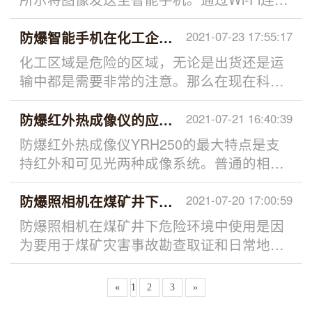
点...
化工，煤化工等行业企业是否能够顺利生产
到兼容蓝牙的智能手机事先通过蓝牙连接至
进行的重要因素，因此在防爆平板电脑的设
兼容蓝牙的智能手机，只需在相机或智能手
防爆智能手机在化工企业高效管理
2021-07-23 17:55:17
计与制作上面一定要加强改善，质量一定要
机上进行简单操作，就可通过Wi-Fi进行连
化工区域是危险的区域，无论是出货还是运
保证。对于防爆平板电脑的应用，...
接。不使用蓝牙的Wi-Fi连接可使用Wi-Fi连接
输中都是需要非常的注意。那么在现在科技
至不兼容蓝牙的智能手机，或者无法使用蓝
术发达的社会中，需要科学的管理化工园区
牙功能的智能手机。须知：要将相机连接至
等事项，那么就离不开我们的智能手机，但
防爆红外热成像仪的应用案例
2021-07-21 16:40:39
智能手机，智能手机需要安装Android或
是化工区域是危险区域，我们是不能使用普
防爆红外热成像仪YRH250的最大特点是支
iOS。此外，必须在智能手机...
通的智能手机，那么就得使用我们的防爆智
持红外和可见光两种成像系统。普通的相机
能手机，防爆手机是通过内部电子元件和电
在成像传感器的正面有一个红外截止滤光
路连接件等进行防爆改造，当防爆手机正常
片，仅可接收可见光。而防爆红外热成像仪
防爆照相机在煤矿井下环境使用
2021-07-20 17:00:59
使用或者故障时暴露在爆炸性气体危险环境
YRH250通过用红外传输玻璃替换这种红外
防爆照相机在煤矿井下危险环境中使用是因
中，手机自身可能产生的火花和热效应最大
截止滤光片，将灵敏度扩展到红外范围。本
为要用于煤矿灾害事故勘查取证和日常地质
值不能点燃爆炸性气体...
文提出了一种基于绝热频率转换的中红外上
编录，井下记录生产安全情况、机电设备运
转换成像方案，采用低成本、高灵敏度的可
行状态、顶板支护情况和地质特征等，防爆
«
1
2
3
»
见CMOS传感器实现了中红外多色成像。...
相机在煤矿危险场所灾害事故勘查取证监管